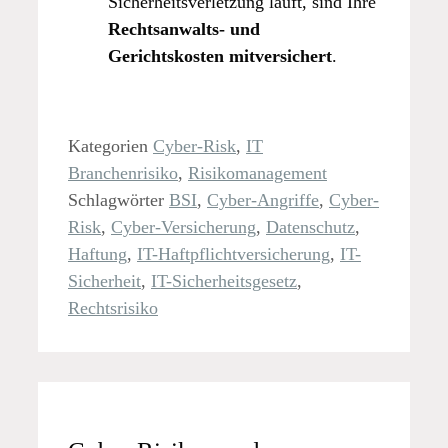
Sicherheitsverletzung läuft, sind Ihre
Rechtsanwalts- und
Gerichtskosten mitversichert
.
Kategorien
Cyber-Risk
,
IT
Branchenrisiko
,
Risikomanagement
Schlagwörter
BSI
,
Cyber-Angriffe
,
Cyber-
Risk
,
Cyber-Versicherung
,
Datenschutz
,
Haftung
,
IT-Haftpflichtversicherung
,
IT-
Sicherheit
,
IT-Sicherheitsgesetz
,
Rechtsrisiko